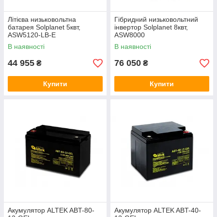
Літієва низьковольтна
Гібридний низьковольтний
батарея Solplanet 5квт,
інвертор Solplanet 8квт,
ASW5120-LB-E
ASW8000
В наявності
В наявності
44 955
76 050
₴
₴
Купити
Купити
Акумулятор ALTEK ABT-80-
Акумулятор ALTEK ABT-40-