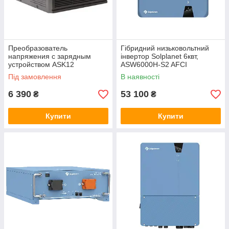
Преобразователь
Гібридний низьковольтний
напряжения с зарядным
інвертор Solplanet 6квт,
устройством ASK12
ASW6000H-S2 AFCI
800VA/640W DC12V
Під замовлення
В наявності
6 390
53 100
₴
₴
Купити
Купити