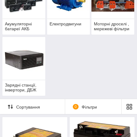
Частотні перетворювачі — на найексклюзивніших умовах в
Україні.
Акумуляторні
Електродвигуни
Моторні дроселі ,
батареї АКБ
мережеві фільтри
Зарядні станції,
інвертори, ДБЖ
Сортування
0
Фільтри