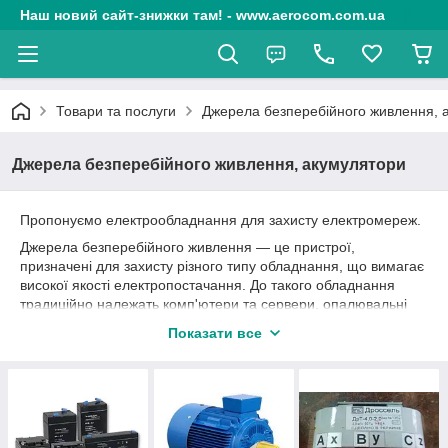
Наш новий сайт-знижки там! - www.aerocom.com.ua
Товари та послуги
Джерела безперебійного живлення, 
Джерела безперебійного живлення, акумулятори
Пропонуємо електрообладнання для захисту електромереж.
Джерела безперебійного живлення — це пристрої,
призначені для захисту різного типу обладнання, що вимагає
високої якості електропостачання. До такого обладнання
традиційно належать комп'ютери та сервери, опалювальні
котли, комунікаційна техніка типу маршрутизаторів,
Показати все
комутаторів, телефонних станцій тощо, прилади автоматики,
спостереження й контролю, а також різне медичне
обладнання.
Стабілізатори напруги — розв'язують проблеми
нестабільного електропостачання, згладжують відхилення,
перепади та стрибки напруги.