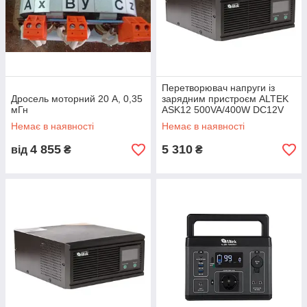
Перетворювач напруги із
Дросель моторний 20 А, 0,35
зарядним пристроєм ALTEK
мГн
ASK12 500VA/400W DC12V
Немає в наявності
Немає в наявності
4 855
5 310
від
₴
₴