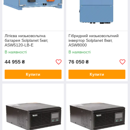
Літієва низьковольтна
Гібридний низьковольтний
батарея Solplanet 5квт,
інвертор Solplanet 8квт,
ASW5120-LB-E
ASW8000
В наявності
В наявності
44 955
76 050
₴
₴
Купити
Купити