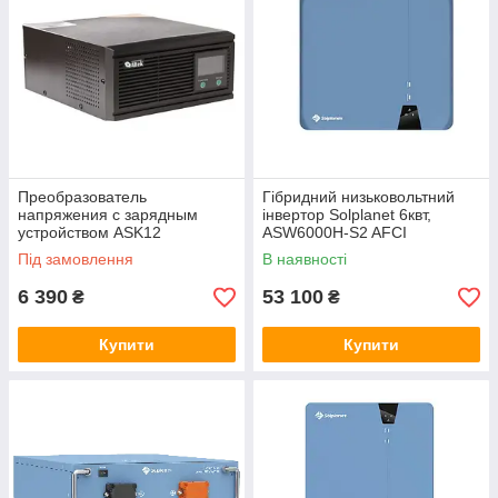
Преобразователь
Гібридний низьковольтний
напряжения с зарядным
інвертор Solplanet 6квт,
устройством ASK12
ASW6000H-S2 AFCI
800VA/640W DC12V
Під замовлення
В наявності
6 390
53 100
₴
₴
Купити
Купити