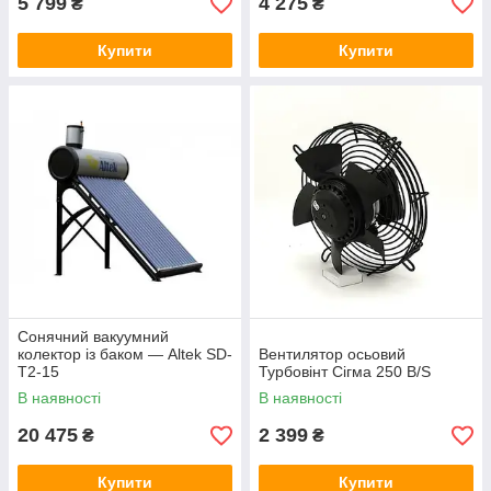
5 799
4 275
₴
₴
Купити
Купити
Сонячний вакуумний
колектор із баком — Altek SD-
Вентилятор осьовий
T2-15
Турбовінт Сігма 250 B/S
В наявності
В наявності
20 475
2 399
₴
₴
Купити
Купити