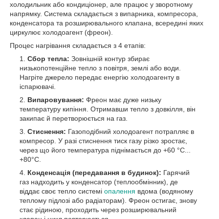
холодильник або кондиціонер, але працює у зворотному
напрямку. Система складається з випарника, компресора,
конденсатора та розширювального клапана, всередині яких
циркулює холодоагент (фреон).
Процес нагрівання складається з 4 етапів:
Сбор тепла:
Зовнішній контур збирає
низькопотенційне тепло з повітря, землі або води.
Нагріте джерело передає енергію холодоагенту в
іспарювачі.
Випаровування:
Фреон має дуже низьку
температуру кипіння. Отримавши тепло з довкілля, він
закипає й перетворюється на газ.
Стиснення:
Газоподібний холодоагент потрапляє в
компресор. У разі стиснення тиск газу різко зростає,
через що його температура піднімається до +60 °C...
+80°C.
Конденсація (передавання в будинок):
Гарячий
газ надходить у конденсатор (теплообмінник), де
віддає своє тепло системі
опалення
вдома (водяному
теплому підлозі або радіаторам). Фреон остигає, знову
стає рідиною, проходить через розширювальний