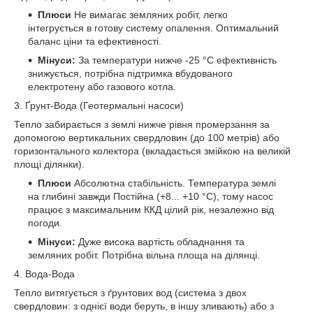
Плюси
Не вимагає земляних робіт, легко
інтегрується в готову систему опалення. Оптимальний
баланс ціни та ефективності.
Мінуси:
За температури нижче -25 °C ефективність
знижується, потрібна підтримка вбудованого
електротену або газового котла.
3. Ґрунт-Вода (Геотермальні насоси)
Тепло забирається з землі нижче рівня промерзання за
допомогою вертикальних свердловин (до 100 метрів) або
горизонтального колектора (вкладається змійкою на великій
площі ділянки).
Плюси
Абсолютна стабільність. Температура землі
на глибині завжди Постійна (+8... +10 °C), тому насос
працює з максимальним ККД цілий рік, незалежно від
погоди.
Мінуси:
Дуже висока вартість обладнання та
земляних робіт. Потрібна вільна площа на ділянці.
4. Вода-Вода
Тепло витягується з ґрунтових вод (система з двох
свердловин: з однієї води беруть, в іншу зливають) або з