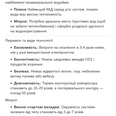
найближчої незамерзальної водойми.
Плюси
Найвищий ККД серед усіх систем, позаяк
вода має високу теплоємність.
Мінуси:
Потрібна ідеальна якість ґрунтових вод (щоб
не забити теплообмінник) і офіційні роздільні здатності
на водокористування.
Переваги та вади технології
Економність:
Витрати на опалення в 3-4 рази нижчі,
ніж у разі використання електрокотла.
Екологічність:
Немає шкідливих викидів CO2 і
продуктів згоряння.
Безпека:
Немає відкритого вогню, газу, небезпеки
витоку палива або вибуху.
Довговічність:
Термін експлуатації компресора
становить до 15-20 років, а геотермального контуру —
понад 50 років.
Мінуси:
Високі стартові вкладки:
Окружність системи
залежно від типу становить від 3 до 7 років.