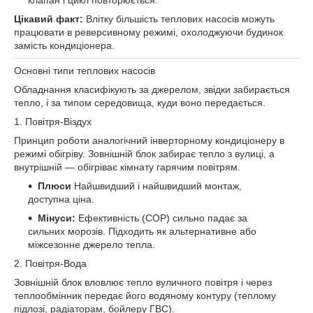
клапан і цикл повторюється.
Цікавий факт:
Влітку більшість теплових насосів можуть
працювати в реверсивному режимі, охолоджуючи будинок
замість кондиціонера.
Основні типи теплових насосів
Обладнання класифікують за джерелом, звідки забирається
тепло, і за типом середовища, куди воно передається.
1. Повітря-Віздух
Принцип роботи аналогічний інверторному кондиціонеру в
режимі обігріву. Зовнішній блок забирає тепло з вулиці, а
внутрішній — обігріває кімнату гарячим повітрям.
Плюси
Найшвидший і найшвидший монтаж,
доступна ціна.
Мінуси:
Ефективність (COP) сильно падає за
сильних морозів. Підходить як альтернативне або
міжсезонне джерело тепла.
2. Повітря-Вода
Зовнішній блок вловлює тепло вуличного повітря і через
теплообмінник передає його водяному контуру (теплому
підлозі, радіаторам, бойлеру ГВС).