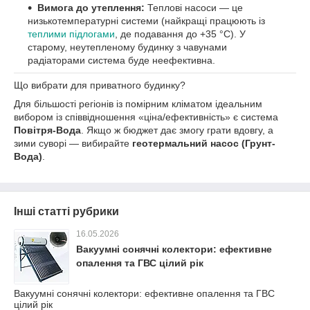
Вимога до утеплення:
Теплові насоси — це
низькотемпературні системи (найкращі працюють із
теплими підлогами
, де подавання до +35 °C). У
старому, неутепленому будинку з чавунами
радіаторами система буде неефективна.
Що вибрати для приватного будинку?
Для більшості регіонів із помірним кліматом ідеальним
вибором із співвідношення «ціна/ефективність» є система
Повітря-Вода
. Якщо ж бюджет дає змогу грати вдовгу, а
зими суворі — вибирайте
геотермальний насос (Грунт-
Вода)
.
Інші статті рубрики
16.05.2026
Вакуумні сонячні колектори: ефективне
опалення та ГВС цілий рік
Вакуумні сонячні колектори: ефективне опалення та ГВС
цілий рік