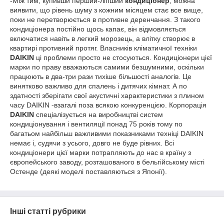
-Між тим, купивши перший-ліпший
кондиціонер
, можна
виявити, що рівень шуму з кожним місяцем стає все вище,
поки не перетворюється в противне деренчання. З такого
кондиціонера постійно щось капає, він відмовляється
включатися навіть в легкий морозець, а влітку створює в
квартирі противний протяг. Власників кліматичної техніки
DAIKIN
ці проблеми просто не стосуються. Кондиціонери цієї
марки по праву вважаються самими безшумними, оскільки
працюють в два-три рази тихіше більшості аналогів. Це
винятково важливо для спалень і дитячих кімнат. А по
здатності зберігати свої акустичні характеристики з плином
часу DAIKIN -взагалі поза всякою конкуренцією. Корпорація
DAIKIN
спеціалізується на виробництві систем
кондиціонування і вентиляції понад 75 років тому по
багатьом найбільш важливими показниками техніці DAIKIN
немає і, судячи з усього, довго не буде рівних. Всі
кондиціонери цієї марки потрапляють до нас в країну з
європейського заводу, розташованого в бельгійському місті
Остенде (деякі моделі поставляються з Японії).
Інші статті рубрики