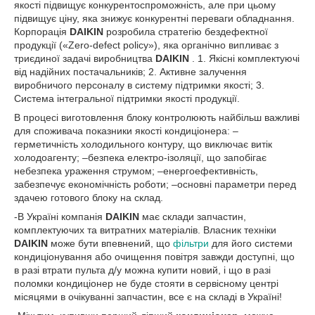
якості підвищує конкурентоспроможність, але при цьому
підвищує ціну, яка знижує конкурентні переваги обладнання.
Корпорація
DAIKIN
розробила стратегію бездефектної
продукції («Zero-defect policy»), яка органічно випливає з
триєдиної задачі виробництва
DAIKIN
. 1. Якісні комплектуючі
від надійних постачальників; 2. Активне залучення
виробничого персоналу в систему підтримки якості; 3.
Система інтегральної підтримки якості продукції.
В процесі виготовлення блоку контролюють найбільш важливі
для споживача показники якості кондиціонера: –
герметичність холодильного контуру, що виключає витік
холодоагенту; –безпека електро-ізоляції, що запобігає
небезпека ураження струмом; –енергоефективність,
забезпечує економічність роботи; –основні параметри перед
здачею готового блоку на склад.
-В Україні компанія
DAIKIN
має склади запчастин,
комплектуючих та витратних матеріалів. Власник техніки
DAIKIN
може бути впевнений, що
фільтри
для його системи
кондиціонування або очищення повітря завжди доступні, що
в разі втрати пульта д/у можна купити новий, і що в разі
поломки кондиціонер не буде стояти в сервісному центрі
місяцями в очікуванні запчастин, все є на складі в Україні!