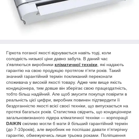
Гіркота поганої якості відчувається навіть тоді, коли
солодкість низької ціни давно забута. В даний час
з'являються виробники
кліматичної техніки
, які надають
гарантію на свою продукцію протягом п'яти років. Такий
значний гарантійний термін покликаний переконати
споживача у високій якості товару. Адже чим вище якість
кондиціонера, тим довше він зберігає свою працездатність,
тобто більш надійний. Але щоб змусити покупця повірити в
реальність цієї цифри, виробник повинен підтвердити її
бездоганністю якості всієї своєї техніки, що випускається на
протязі багатьох років. Статистика свідчить, що кондиціонери
загальновизнаного лідера кліматичної техніки — корпорації
DAIKIN
сміливо могли б мати й більший гарантійний термін
(до 7-10років), але виробник не поспішає давати п'ятирічну
гарантію, обмежуючись лише трьома роками. Поліпшення