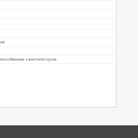
ний
еплообмінник з вентилятором