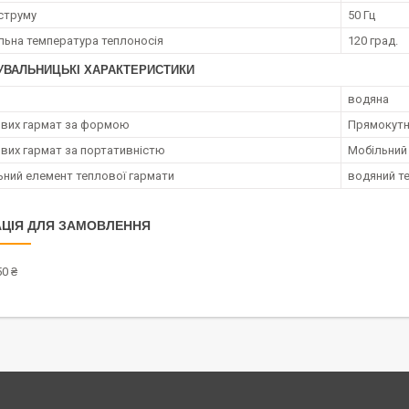
струму
50 Гц
ьна температура теплоносія
120 град.
УВАЛЬНИЦЬКІ ХАРАКТЕРИСТИКИ
водяна
ових гармат за формою
Прямокут
ових гармат за портативністю
Мобільний
ьний елемент теплової гармати
водяний т
ЦІЯ ДЛЯ ЗАМОВЛЕННЯ
0 ₴