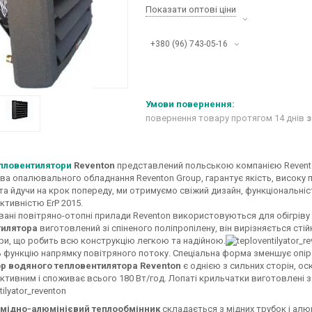
Показати оптові ціни
+380 (96) 743-05-16
повернення товару протягом 14 днів
з
епловентилятори
Reventon
представлений польською компанією Reventon
а опалювального обладнання Reventon Group, гарантує якість, високу п
 та йдучи на крок попереду, ми отримуємо свіжий дизайн, функціональніс
ктивністю ErP 2015.
ані повітряно-отопні прилади Reventon використовуються для обігріву
тилятора
виготовлений зі спіненого поліпропілену, він вирізняється сті
ри, що робить всю конструкцію легкою та надійною.
 функцію напрямку повітряного потоку. Спеціальна форма зменшує опір 
р водяного тепловентилятора Reventon
є однією з сильних сторін, о
тивним і споживає всього 180 Вт/год. Лопаті крильчатки виготовлені з 
 мідно-алюмінієвий теплообмінник
складається з мідних трубок і ал