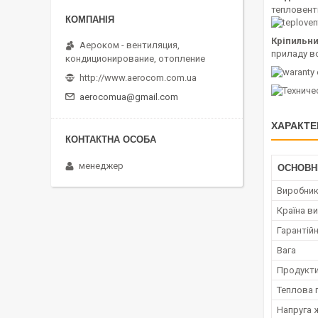
тепловенти
Кріпильн
Аероком - вентиляция,
приладу вс
кондиционирование, отопление
http://www.aerocom.com.ua
aerocomua@gmail.com
ХАРАКТЕ
менеджер
ОСНОВН
Виробни
Країна в
Гарантійн
Вага
Продукти
Теплова 
Напруга 