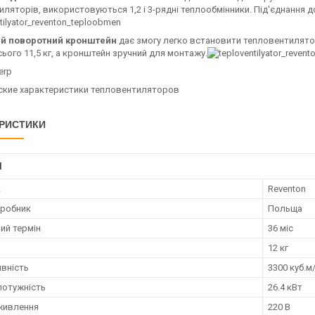
ляторів, використовуються 1,2 і 3-рядні теплообмінники. Під'єднання д
ий поворотний кронштейн
дає змогу легко встановити тепловентилятор
ього 11,5 кг, а кронштейн зручний для монтажу.
РИСТИКИ
І
к
Reventon
иробник
Польща
ий термін
36 міс
12 кг
вність
3300 куб.м
потужність
26.4 кВт
живлення
220 В