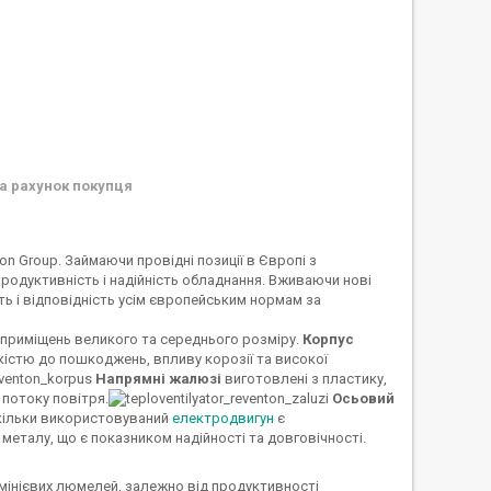
а рахунок покупця
 Group. Займаючи провідні позиції в Європі з
родуктивність і надійність обладнання. Вживаючи нові
ть і відповідність усім європейським нормам за
 приміщень великого та середнього розміру.
Корпус
йкістю до пошкоджень, впливу корозії та високої
Напрямні жалюзі
виготовлені з пластику,
потоку повітря.
Осьовий
скільки використовуваний
електродвигун
є
металу, що є показником надійності та довговічності.
юмінієвих люмелей, залежно від продуктивності