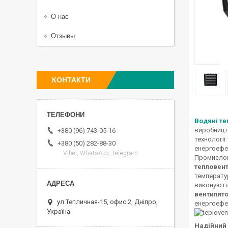
О нас
Отзывы
КОНТАКТИ
Водяні т
виробництв
+380 (96) 743-05-16
технології
+380 (50) 282-88-30
енергоефе
Viber, WhatsApp, Telegram
Промислов
тепловен
температу
виконують
вентилято
ул.Тепличная-15, офис 2, Дніпро,
енергоефек
Україна
Надійний