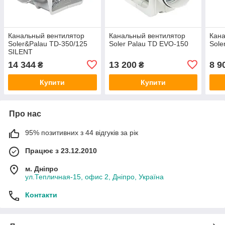
Канальный вентилятор
Канальный вентилятор
Кана
Soler&Palau TD-350/125
Soler Palau TD EVO-150
Sole
SILENT
14 344
13 200
8 9
₴
₴
Купити
Купити
Про нас
95% позитивних з 44 відгуків за рік
Працює з 23.12.2010
м. Дніпро
ул.Тепличная-15, офис 2, Дніпро, Україна
Контакти