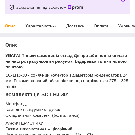
Замовлення під захистом
Опис
Характеристики
Доставка
Оплата
Умови п
Опис
УВАГА! Тільки самовивіз склад Дніпро або повна оплата
на наш розрахунковий рахунок. Відправка тільки новою
поштою.
SC-LH3-30 - сонячний колектор з діаметром конденсатора 24
мм. Рекомендований обсяг рідини, що нагрівається 275 – 325
літрів
Комплектація SC-LH3-30:
Маніфолд,
Комплект вакуумних трубок,
Складальний комплект (болти, гайки)
ХАРАКТЕРИСТИКИ
Режим використання – цілорічний,
Рекомендована ємність системи – 275 – 325 л.,