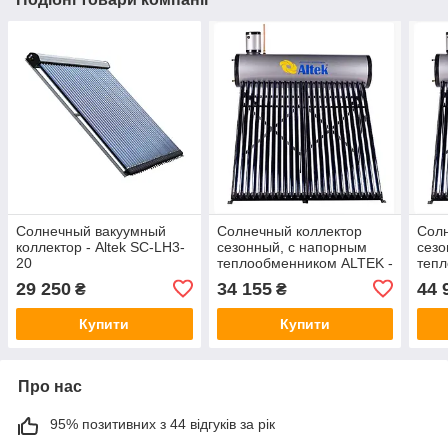
Солнечный вакуумный
Солнечный коллектор
Солн
коллектор - Altek SC-LH3-
сезонный, с напорным
сезо
20
теплообменником ALTEK -
теп
SP-CL-20
SP-
29 250
34 155
44 
₴
₴
Купити
Купити
Про нас
95% позитивних з 44 відгуків за рік