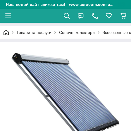
Наш новий сайт-знижки там! - www.aerocom.com.ua
Товари та послуги
Сонячні колектори
Всесезонные 