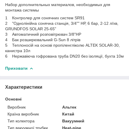
Набор дополнительных материалов, необходимых для
монтажа системы
1 Контролер для сонячних систем SR91
2 "Однолінійна сонячна станція, 3/4"" НР, 6 бар, 2-12 л/хв,
GRUNDFOS SOLAR 25-65"
3 Автоматичний розповітрювач 3/8"НР
4 Бак розширювальний G-Sun 8 літрів
5 Теплоносій на основі пропіленгліколю ALTEK SOLAR-30,
канистра 10л
6 Нержавіюча гофрована труба DN20 без ізоляції, бухта 10м
Приховати
Характеристики
Основні
Виробник
Альтек
Країна виробник
Китай
Тип колектора
Вакуумний
Тип вакуумної трубки
Heat-pipe