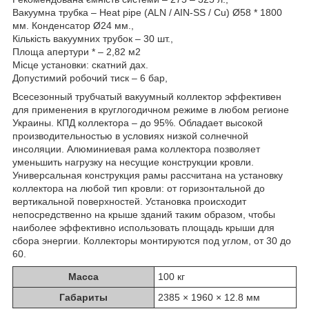
Вакуумна трубка – Heat pipe (ALN / AIN-SS / Cu) Ø58 * 1800
мм. Конденсатор Ø24 мм.,
Кількість вакуумних трубок – 30 шт.,
Площа апертури * – 2,82 м2
Місце установки: скатний дах.
Допустимий робочий тиск – 6 бар,
Всесезонный трубчатый вакуумный коллектор эффективен
для применения в круглогодичном режиме в любом регионе
Украины. КПД коллектора – до 95%. Обладает высокой
производительностью в условиях низкой солнечной
инсоляции. Алюминиевая рама коллектора позволяет
уменьшить нагрузку на несущие конструкции кровли.
Универсальная конструкция рамы рассчитана на установку
коллектора на любой тип кровли: от горизонтальной до
вертикальной поверхностей. Установка происходит
непосредственно на крыше зданий таким образом, чтобы
наиболее эффективно использовать площадь крыши для
сбора энергии. Коллекторы монтируются под углом, от 30 до
60.
Масса
100 кг
Габариты
2385 × 1960 × 12.8 мм