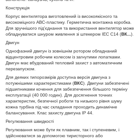
Конструкція
Корпус вентилятора виготовлений із високоякісного та
високоміцного ABC-пластику. Герметична монтажна коробка.
Для зручнішого під'єднання та використання вентилятор може
обладнуватися шнуром живлення зі штекером IEC C14 (
ВК...
).
Двигун
Однофазний двигун із зовнішнім ротором обладнаний
відцентровим робочим колесом із загнутими лопатками.
Двигун має вбудований тепловий захист з автоматичним
перезапуском.
Для деяких типорозмірів доступна версія двигуна з
потужнішими характеристиками (
ВКС
). Двигуни забезпечені
підшипниками кочення для забезпечення більшого терміну
експлуатації (40 000 годин). Для досягнення точних
характеристик, безпечної роботи та низького рівня шуму
кожна турбіна під час складання проходить динамічне
балансування. Клас захисту двигуна IP 44.
Регулювання швидкості
Регулювання може бути як плавним, так і ступеневим, і
здійснюватися за допомогою тиристорного або