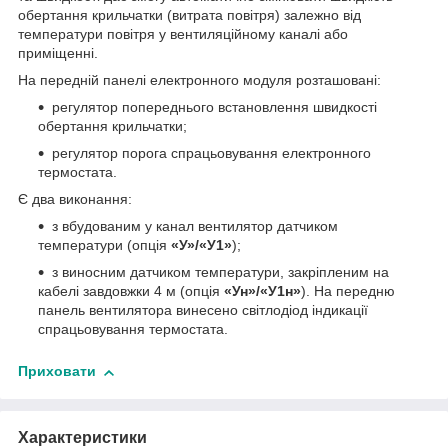
обертання крильчатки (витрата повітря) залежно від
температури повітря у вентиляційному каналі або
приміщенні.
На передній панелі електронного модуля розташовані:
регулятор попереднього встановлення швидкості
обертання крильчатки;
регулятор порога спрацьовування електронного
термостата.
Є два виконання:
з вбудованим у канал вентилятор датчиком
температури (опція
«У»/«У1»
);
з виносним датчиком температури, закріпленим на
кабелі завдовжки 4 м (опція
«Ун»/«У1н»
). На передню
панель вентилятора винесено світлодіод індикації
спрацьовування термостата.
Приховати
Характеристики