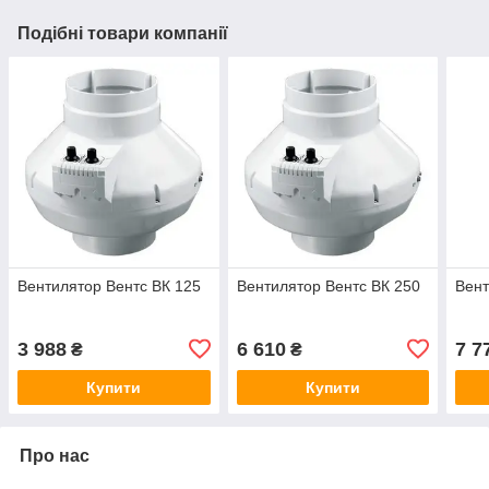
Подібні товари компанії
Вентилятор Вентс ВК 125
Вентилятор Вентс ВК 250
Вент
3 988
6 610
7 7
₴
₴
Купити
Купити
Про нас