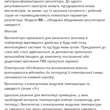
автотрансформаторного регулятора. До одного
регулювального пристрою можуть під'єднуватися кілька
вентиляторів, за умови, що їх загальна потужність і робочий
струм не перевищуватимуть номінальні параметри
регулятора. Модели
ВК...
обладнані вбудованим регулятором
швидкості.
Монтаж
Вентилятори призначені для канального монтажу в
повітроводі відповідного діаметра в будь-якій точці
вентиляційної системи та під будь-яким кутом. Приєднання до
стіни або стелі здійснюється за допомогою кріпильних
кронштейнів (входять до комплекту постачання) або
додаткової кріплення ПВК (купується окремо).
Електричне під'єднання та встановлення мають
виконуватися відповідно до інструкції й електричної схеми,
зазначеної на клемній коробці.
Вентилятор з електронним модулем температури та
швидкості (опція «У»)
Ідеальне рішення для вентиляції приміщень, у яких
необхідний контроль температури повітря (наприклад, для
теплиць). Вентилятор з електронним модулем температури
та швидкості дає змогу автоматично змінювати швидкість