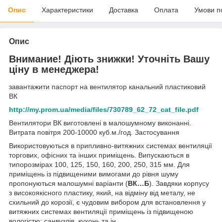
Опис
Характеристики
Доставка
Оплата
Умови п
Опис
Внимание! Діють знижки! Уточніть Вашу
ціну в менеджера!
завантажити паспорт на вентилятор канальний пластиковий
ВК
http://my.prom.ua/media/files/730789_62_72_cat_file.pdf
Вентилятори ВК виготовлені в малошумному виконанні.
Витрата повітря 200-10000 куб.м./год. Застосування
Використовуються в припливно-витяжних системах вентиляції
торгових, офісних та інших приміщень. Випускаються в
типорозмірах 100, 125, 150, 160, 200, 250, 315 мм. Для
приміщень із підвищеними вимогами до рівня шуму
пропонуються малошумні варіанти (
ВК…Б
). Завдяки корпусу
з високоякісного пластику, який, на відміну від металу, не
схильний до корозії, є чудовим вибором для встановлення у
витяжних системах вентиляції приміщень із підвищеною
вологістю: санвузлів, кухонь та ін.