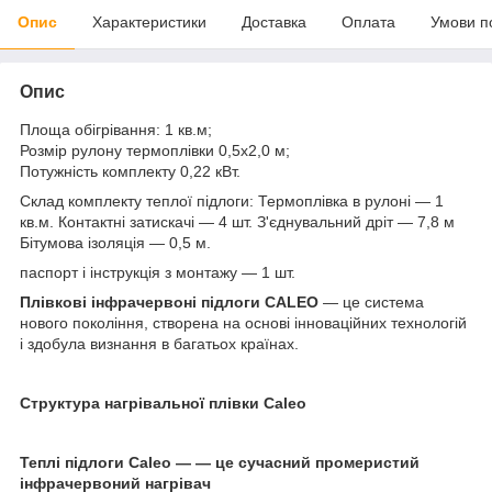
Опис
Характеристики
Доставка
Оплата
Умови п
Опис
Площа обігрівання: 1 кв.м;
Розмір рулону термоплівки 0,5х2,0 м;
Потужність комплекту 0,22 кВт.
Склад комплекту теплої підлоги: Термоплівка в рулоні — 1
кв.м.
Контактні затискачі — 4 шт.
З'єднувальний дріт — 7,8 м
Бітумова ізоляція — 0,5 м.
паспорт і інструкція з монтажу — 1 шт.
Плівкові інфрачервоні підлоги CALEO
— це система
нового покоління, створена на основі інноваційних технологій
і здобула визнання в багатьох країнах.
Структура нагрівальної плівки
Caleo
Теплі підлоги Caleo —
— це сучасний промеристий
інфрачервоний нагрівач