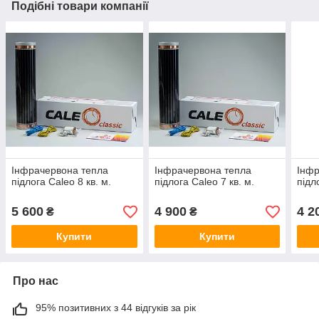
Подібні товари компанії
Інфрачервона тепла
Інфрачервона тепла
Інфр
підлога Caleo 8 кв. м.
підлога Caleo 7 кв. м.
підл
5 600
4 900
4 2
₴
₴
Купити
Купити
Про нас
95% позитивних з 44 відгуків за рік