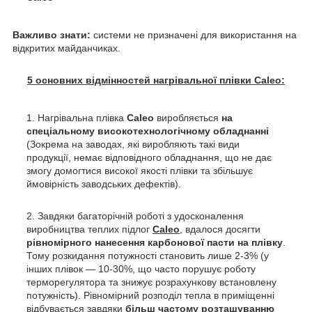
Важливо знати:
системи не призначені для використання на
відкритих майданчиках.
5 основних відмінностей нагрівальної плівки Caleo:
Нагрівальна плівка
Сaleo
виробляється
на
спеціальному високотехнологічному обладнанні
(Зокрема на заводах, які виробляють такі види
продукції, немає відповідного обладнання, що не дає
змогу домогтися високої якості плівки та збільшує
ймовірність заводських дефектів).
Завдяки багаторічній роботі з удосконалення
виробництва теплих підлог
Сaleo
, вдалося досягти
рівномірного нанесення карбонової пасти на плівку
.
Тому розкидання потужності становить лише 2-3% (у
інших плівок — 10-30%, що часто порушує роботу
терморегулятора та знижує розрахункову встановлену
потужність). Рівномірний розподіл тепла в приміщенні
відбувається завдяки
більш частому розташуванню