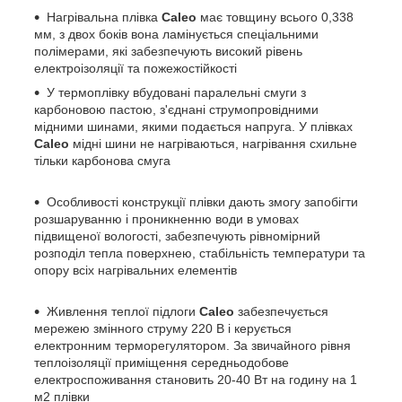
Нагрівальна плівка
Caleo
має товщину всього 0,338
мм, з двох боків вона ламінується спеціальними
полімерами, які забезпечують високий рівень
електроізоляції та пожежостійкості
У термоплівку вбудовані паралельні смуги з
карбоновою пастою, з'єднані струмопровідними
мідними шинами, якими подається напруга. У плівках
Caleo
мідні шини не нагріваються, нагрівання схильне
тільки карбонова смуга
Особливості конструкції плівки дають змогу запобігти
розшаруванню і проникненню води в умовах
підвищеної вологості, забезпечують рівномірний
розподіл тепла поверхнею, стабільність температури та
опору всіх нагрівальних елементів
Живлення теплої підлоги
Caleo
забезпечується
мережею змінного струму 220 В і керується
електронним терморегулятором. За звичайного рівня
теплоізоляції приміщення середньодобове
електроспоживання становить 20-40 Вт на годину на 1
м2 плівки