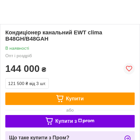
Кондиціонер канальний EWT clima
B48GH/B48GAH
В наявності
Опт і роздріб
144 000
₴
121 500 ₴
від 3 шт.
Купити
або
Купити з
Що таке купити з Пром?