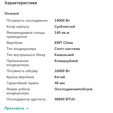
Характеристики
Основні
Потужність охолодження
14000 Вт
Колір корпусу
Сріблястий
Рекомендована площа
140 кв.м
приміщення
Виробник
EWT Clima
Тип кондиціонера
Спліт-система
Тип внутрішнього блоку
Канальний
Призначення
Комерційний
кондиціонера
Потужність обігріву
16000 Вт
Країна виробник
Китай
Гарантійний термін
48 міс
Режим роботи
Охолодження/обігрів
кондиціонера
Охолоджуюча здатність
48000 BTU/г
Приховати