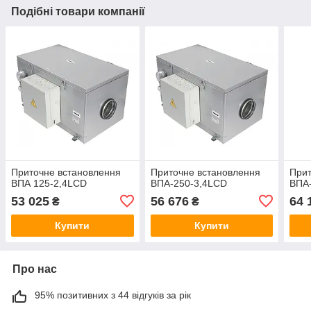
Подібні товари компанії
Приточне встановлення
Приточне встановлення
Прит
ВПА 125-2,4LCD
ВПА-250-3,4LCD
ВПА
53 025
56 676
64 
₴
₴
Купити
Купити
Про нас
95% позитивних з 44 відгуків за рік