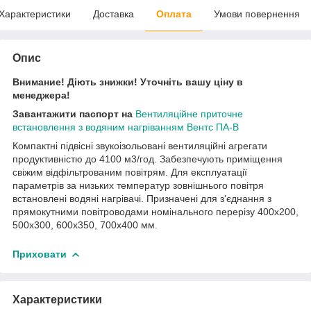
Характеристики
Доставка
Оплата
Умови повернення
Опис
Внимание! Діють знижки! Уточніть вашу ціну в
менеджера!
Завантажити паспорт на
Вентиляційне приточне
встановлення з водяним нагріванням Вентс ПА-В
Компактні підвісні звукоізольовані вентиляційні агрегати
продуктивністю до 4100 м3/год. Забезпечують приміщення
свіжим відфільтрованим повітрям. Для експлуатації
параметрів за низьких температур зовнішнього повітря
встановлені водяні нагрівачі. Призначені для з'єднання з
прямокутними повітроводами номінального перерізу 400х200,
500х300, 600х350, 700х400 мм.
Приховати
Характеристики