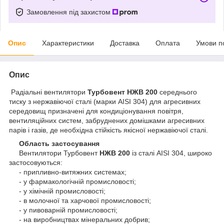
Замовлення під захистом
Опис
Характеристики
Доставка
Оплата
Умови п
Опис
Радіальні вентилятори
Турбовент НЖВ 200
середнього
тиску з нержавіючої сталі (марки AISI 304) для агресивних
середовищ призначені для кондиціонування повітря,
вентиляційних систем, забруднених домішками агресивних
парів і газів, де необхідна стійкість якісної нержавіючої сталі.
Область застосування
Вентилятори Турбовент
НЖВ 200
із сталі AISI 304, широко
застосовуються:
- припливно-витяжних системах;
- у фармакологічній промисловості;
- у хімічній промисловості;
- в молочної та харчової промисловості;
- у пивоварній промисловості;
- на виробництвах мінеральних добрив;