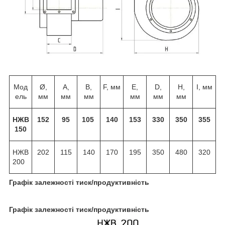
Мод
Ø,
A,
B,
F, мм
E,
D,
H,
I, мм
ель
мм
мм
мм
мм
мм
мм
НЖВ
152
95
105
140
153
330
350
355
150
НЖВ
202
115
140
170
195
350
480
320
200
Графік залежності тиск/продуктивність
Графік залежності тиск/продуктивність