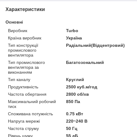
Характеристики
Основні
Виробник
Turbo
Країна виробник
Україна
Тип конструкції
Радіальний(Відцентровий)
промислового
вентилятора
Тип промислового
Багатозональний
вентилятора за
виконанням
Тип каналу
Круглий
Продуктивність
2500 куб.м/год
Частота обертання
2800 об/хв
Максимальний робочий
850 Па
тиск
Споживана потужність
0.75 кВт
Напруга мережі
220~240 В
Частота струму
50 Гц
Рівень шуму
55 дБ