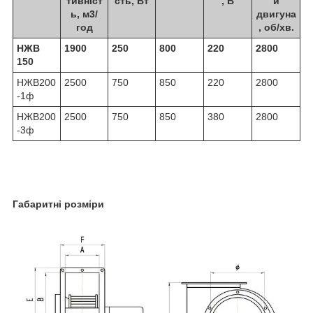
тивніст
сть, Вт
, В
и
ь, м
3
/
двигуна
год
, об/хв.
НЖВ
1900
250
800
220
2800
150
НЖВ200
2500
750
850
220
2800
-1ф
НЖВ200
2500
750
850
380
2800
-3ф
Габаритні розміри