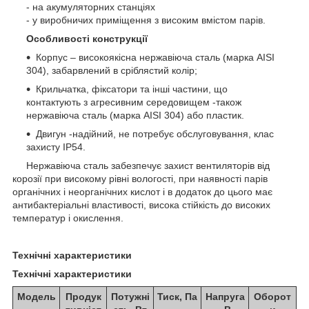
- на акумуляторних станціях
- у виробничих приміщення з високим вмістом парів.
Особливості конструкції
Корпус – високоякісна нержавіюча сталь (марка AISI
304), забарвлений в сріблястий колір;
Крильчатка, фіксатори та інші частини, що
контактують з агресивним середовищем -також
нержавіюча сталь (марка AISI 304) або пластик.
Двигун -надійний, не потребує обслуговування, клас
захисту IP54.
Нержавіюча сталь забезпечує захист вентиляторів від
корозії при високому рівні вологості, при наявності парів
органічних і неорганічних кислот і в додаток до цього має
антибактеріальні властивості, висока стійкість до високих
температур і окислення.
Технічні характеристики
Технічні характеристики
Модель
Продук
Потужні
Тиск, Па
Напруга
Оборот