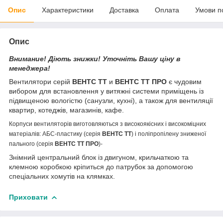
Опис
Характеристики
Доставка
Оплата
Умови п
Опис
Внимание! Діють знижки! Уточніть Вашу ціну в
менеджера!
Вентилятори серій
ВЕНТС ТТ
и
ВЕНТС ТТ ПРО
є чудовим
вибором для встановлення у витяжні системи приміщень із
підвищеною вологістю (санузли, кухні), а також для вентиляції
квартир, котеджів, магазинів, кафе.
Корпуси вентиляторів виготовляються з високоякісних і високоміцних
матеріалів: AБС-пластику (серія
ВЕНТС ТТ
) і поліпропілену зниженої
пального (серія
ВЕНТС ТТ ПРО
)-
Знімний центральний блок із двигуном, крильчаткою та
клемною коробкою кріпиться до патрубок за допомогою
спеціальних хомутів на клямках.
Приховати