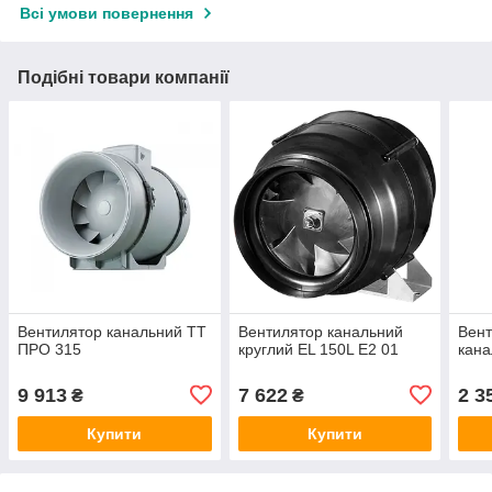
Всі умови повернення
Подібні товари компанії
Вентилятор канальний ТТ
Вентилятор канальний
Вент
ПРО 315
круглий EL 150L E2 01
кана
9 913
7 622
2 3
₴
₴
Купити
Купити