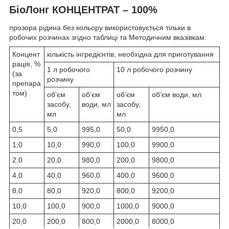
БіоЛонг КОНЦЕНТРАТ – 100%
прозора рідина без кольору використовується тільки в
робочих розчинах згідно таблиці та Методичним вказівкам:
Концент
кількість інгредієнтів, необхідна для приготування
рація, %
1 л робочого
10 л робочого розчину
(за
розчину
препара
том)
об’єм
об’єм
об’єм
об’єм води, мл
засобу,
води, мл
засобу,
мл
мл
0,5
5,0
995,0
50,0
9950,0
1,0
10,0
990,0
100,0
9900,0
2,0
20,0
980,0
200,0
9800,0
4,0
40,0
960,0
400,0
9600,0
8,0
80,0
920,0
800,0
9200,0
10,0
100,0
900,0
1000,0
9000,0
20,0
200,0
800,0
2000,0
8000,0