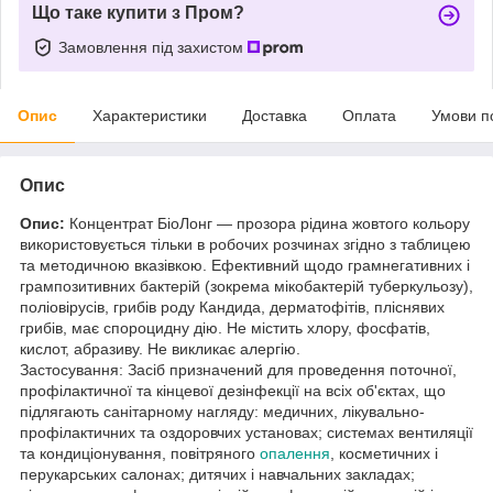
Що таке купити з Пром?
Замовлення під захистом
Опис
Характеристики
Доставка
Оплата
Умови п
Опис
Опис:
Концентрат БіоЛонг — прозора рідина жовтого кольору
використовується тільки в робочих розчинах згідно з таблицею
та методичною вказівкою. Ефективний щодо грамнегативних і
грампозитивних бактерій (зокрема мікобактерій туберкульозу),
поліовірусів, грибів роду Кандида, дерматофітів, пліснявих
грибів, має спороцидну дію. Не містить хлору, фосфатів,
кислот, абразиву. Не викликає алергію.
Застосування: Засіб призначений для проведення поточної,
профілактичної та кінцевої дезінфекції на всіх об'єктах, що
підлягають санітарному нагляду: медичних, лікувально-
профілактичних та оздоровчих установах; системах вентиляції
та кондиціонування, повітряного
опалення
, косметичних і
перукарських салонах; дитячих і навчальних закладах;