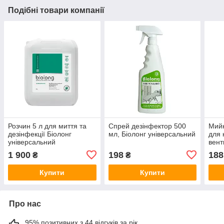
Подібні товари компанії
Розчин 5 л для миття та
Спрей дезінфектор 500
Мийн
дезінфекції Біолонг
мл, Біолонг універсальний
для 
універсальний
вент
1 900
198
188
₴
₴
Купити
Купити
Про нас
95% позитивних з 44 відгуків за рік