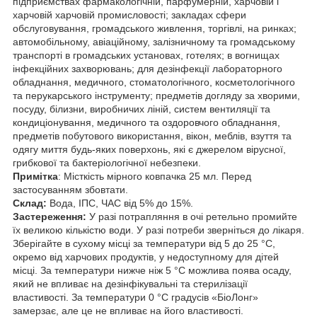
підприємствах фармакологічній, парфумерній, харчовій і
харчовій харчовій промисловості; закладах сфери
обслуговування, громадського живлення, торгівлі, на ринках;
автомобільному, авіаційному, залізничному та громадському
транспорті в громадських установах, готелях; в вогнищах
інфекційних захворювань; для дезінфекції лабораторного
обладнання, медичного, стоматологічного, косметологічного
та перукарського інструменту; предметів догляду за хворими,
посуду, білизни, виробничих ліній, систем вентиляції та
кондиціонування, медичного та оздоровчого обладнання,
предметів побутового використання, вікон, меблів, взуття та
одягу миття будь-яких поверхонь, які є джерелом вірусної,
грибкової та бактеріологічної небезпеки.
Примітка
: Місткість мірного ковпачка 25 мл. Перед
застосуванням збовтати.
Склад:
Вода, ІПС, ЧАС від 5% до 15%.
Застереження:
У разі потрапляння в очі ретельно промийте
їх великою кількістю води. У разі потреби зверніться до лікаря.
Зберігайте в сухому місці за температури від 5 до 25 °C,
окремо від харчових продуктів, у недоступному для дітей
місці. За температури нижче ніж 5 °C можлива поява осаду,
який не впливає на дезінфікувальні та стерилізації
властивості. За температури 0 °C градусів «БіоЛонг»
замерзає, але це не впливає на його властивості.