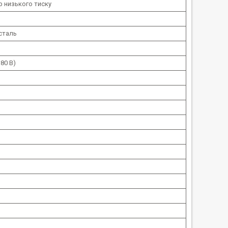
 низького тиску
сталь
80 В)