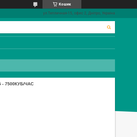
Кошик
ул.Тепличная-15, офис 2, Дніпро, Україна
 - 7500КУБ/ЧАС