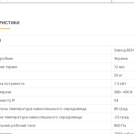
РИСТИКИ
І
к
Завод ВЕ
иробник
Україна
ий термін
12 міс
55 кг
а потужність
1.5 кВт
мережі
380~400 В
ахисту IP
54
ьна температура навколишнього середовища
80 град.
на температура навколишнього середовища
-25 град.
ьний робочий тиск
800 Па
вність
7555 куб.м