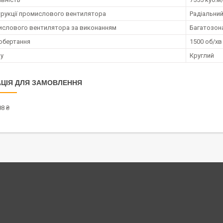
трукції промислового вентилятора
Радіальни
ислового вентилятора за виконанням
Багатозон
обертання
1500 об/хв
лу
Круглий
ЦІЯ ДЛЯ ЗАМОВЛЕННЯ
8 ₴