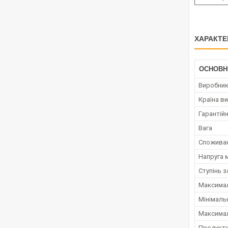
ХАРАКТЕ
ОСНОВН
Виробни
Країна в
Гарантійн
Вага
Споживан
Напруга 
Ступінь з
Максимал
Мінімаль
Максимал
Продукти