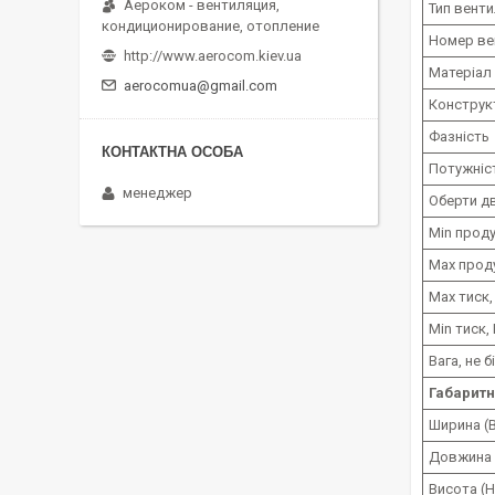
Аероком - вентиляция,
Тип вент
кондиционирование, отопление
Номер ве
http://www.aerocom.kiev.ua
Матеріал
aerocomua@gmail.com
Конструк
Фазність
Потужніст
менеджер
Оберти дв
Min проду
Max проду
Max тиск,
Min тиск,
Вага, не б
Габаритн
Ширина (В
Довжина (
Висота (Н