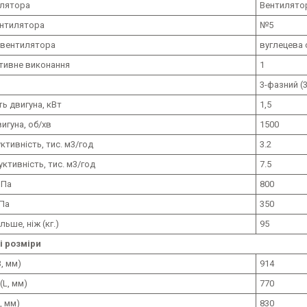
илятора
Вентилятор
нтилятора
№5
 вентилятора
вуглецева 
тивне виконання
1
3-фазний (3
ь двигуна, кВт
1,5
игуна, об/хв
1500
ктивність, тис. м3/год
3.2
ктивність, тис. м3/год
7.5
 Па
800
 Па
350
ільше, ніж (кг.)
95
і розміри
, мм)
914
L, мм)
770
, мм)
830