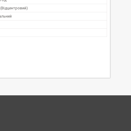
й(Відцентровий)
альний