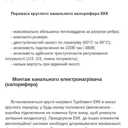
Перевага круглого канального калорифера ЕКК
- максимально збільшена тепловіддача за рахунок ребра;
- компактні розміри;
- двоступінчастий захист по перегріву (60°С та 90°С);
- можливість підключення як 220В так і 380В;
- можливість здійснити триступінчасте регулювання
потужності (1/3, 2/3, повна потужність);
- низька вартість при відмінній якості.
Монтаж канального електронагрівача
(калорифера)
Встановлюються круглі нагрівачі Турбовент ЕКК в канал
круглого перерізу, у будь-якому положенні (виключення -
коробка підключення не повинна бути знизу, щоб уникнути
затікання конденсату). Приєднуючи ЕКК до інших елементів
вентиляційної системи необхідно дотримуватися мінімальної