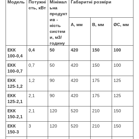
Модель
Потужні
Мінімал
Габаритні розміри
сть, кВт
ьна
продукт
ив -
A, мм
B, мм
ØC, мм
ність
систем
и, м3/
годину
ЕКК
0,4
50
420
150
100
100-0,4
ЕКК
0,7
50
420
150
100
100-0,7
ЕКК
1,2
90
420
175
125
125-1,2
ЕКК
2,1
90
420
175
125
125-2,1
ЕКК
2,1
120
520
210
150
150-2,1
ЕКК
3
120
520
210
150
150-3