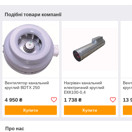
Подібні товари компанії
Вентилятор канальний
Нагрівач канальний
Вент
круглий BDTX 250
електричний круглий
круг
ЕКК100-0,4
4 950
1 738
13 
₴
₴
Купити
Купити
Про нас