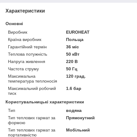
Характеристики
Основні
Виробник
EUROHEAT
Країна виробник
Польща
Гарантійний термін
36 міс
Теплова потужність
50 кВт
Напруга живлення
220 В
Частота струму
50 Гц
Максимальна
120 град.
температура теплоносія
Максимальний робочий
1.6 бар
тиск
Користувальницькі характеристики
Тип
водяна
Тип теплових гармат за
Прямокутний
формою
Тип теплових гармат за
Мобільний
портативністю