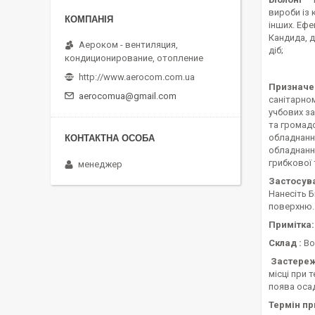
вироби із 
інших. Ефе
Кандида, 
Аероком - вентиляция,
діб;
кондиционирование, отопление
http://www.aerocom.com.ua
Призначе
aerocomua@gmail.com
санітарном
учбових за
та громадс
обладнання
обладнання
грибкової 
менеджер
Застосув
Нанесіть 
поверхню. 
Примітка:
Склад :
Во
Застереж
місці при 
поява осад
Термін пр