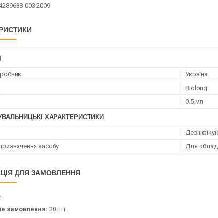
14289688-003:2009
РИСТИКИ
І
иробник
Україна
к
Biolong
0.5 мл
УВАЛЬНИЦЬКІ ХАРАКТЕРИСТИКИ
Дезінфіку
призначення засобу
Для облад
ЦІЯ ДЛЯ ЗАМОВЛЕННЯ
₴
не замовлення:
20 шт.