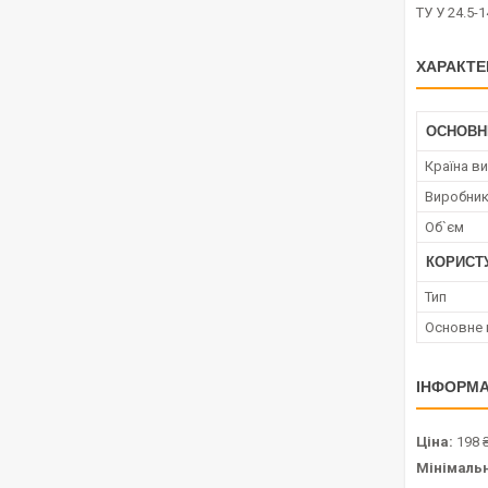
ТУ У 24.5-
ХАРАКТЕ
ОСНОВН
Країна в
Виробни
Об`єм
КОРИСТ
Тип
Основне 
ІНФОРМА
Ціна:
198 
Мінімаль