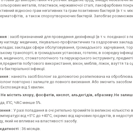
кольорових металів, пластмаси, нержавіючої сталі, лакофарбових покрит
ктивний відносно грам негативних та грам позитивних бактерій (в т.ч. мік
дерматофітів, а також спороутворюючих бактерій. Запобігає розмноженн
ння :
засіб призначений для проведення дезінфекції (в т.ч. поєднаної з 
у нагляду: медичних, лікувально-профілактичних та оздоровчих заклада
кладах; закладах сфери обслуговування, громадського харчування, торгі
ькому транспорті; в громадських установах, готелях; в осередку інфек
, медичного, стоматологічного та перукарського інструменту, предмет
,предметів побутового використання, вікон, меблів, ліжок, взуття та од
та бактеріальної інфекції.
ання :
нанесіть засіб Біолонг за допомогою розпилювача на оброблювал
Біолонг повторно і залиште до повного висихання. Або змочить засобо
Експозиція від 5 хвилин.
Не містить хлору, фосфатів, кислот, альдегідів, абразиву.
Не залиша
да, ІПС, ЧАС менше 5%.
ення :
У разі попадання в очі ретельно промийте їх великою кількістю в
температурі від +5°С до +40°С, окремо від харчових продуктів, в недосту
у, який не впливає на властивості засобу.
идатності :
36 місяців.