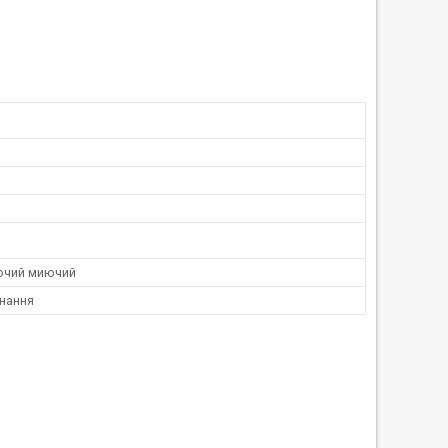
ючий миючий
нання