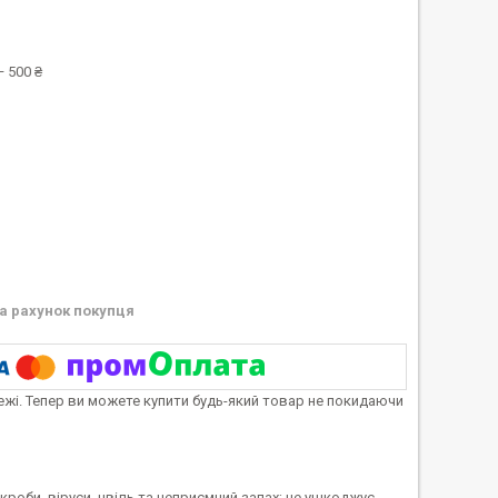
 500 ₴
а рахунок покупця
тежі. Тепер ви можете купити будь-який товар не покидаючи
кроби, віруси, цвіль та неприємний запах; не ушкоджує