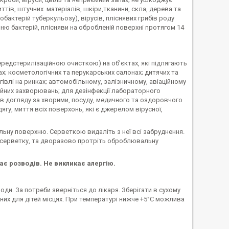
тів, штучних матеріалів, шкіри,тканини, скла, дерева та
обактерій туберкульозу), вірусів, пліснявих грибів роду
ю бактерій, плісняви на обробленій поверхні протягом 14
передстерилізаційною очисткою) на об’єктах, які підлягають
х; косметологічних та перукарських салонах; дитячих та
влі на ринках; автомобільному, залізничному, авіаційному
ційних захворювань; для дезінфекції лабораторного
ів догляду за хворими, посуду, медичного та оздоровчого
ягу, миття всіх поверхонь, які є джерелом вірусної,
ьну поверхню. Серветкою видаліть з неї всі забруднення.
м серветку, та дворазово протріть оброблювальну
є розводів. Не викликає алергію.
оди. За потреби зверніться до лікаря. Зберігати в сухому
пних для дітей місцях. При температурі нижче +5°С можлива