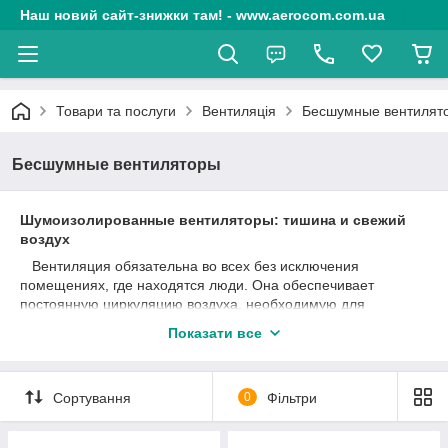
Наш новий сайт-знижки там! - www.aerocom.com.ua
Товари та послуги
Вентиляція
Бесшумные вентилят
Бесшумные вентиляторы
Шумоизолированные вентиляторы: тишина и свежий
воздух
Вентиляция обязательна во всех без исключения
помещениях, где находятся люди. Она обеспечивает
постоянную циркуляцию воздуха, необходимую для
здоровья и безопасности человека, а в некоторых случаях
Показати все
ещё и обеспечивает необходимый для хранения деликатных
вещей микроклимат.
Но нередко прокладка и оборудование вентиляции
Сортування
0
Фільтри
сталкивается с проблемой шума. Чем мощнее
вентиляционные приборы, тем более высокий уровень шума
они производят. Справиться с этой проблемой призваны