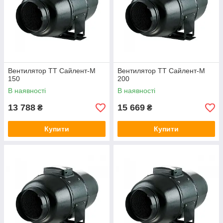
соответствующего диаметра. При этом, производительность
наших вентиляторов начинается от 244 куб.м. в час, а цена
на них – одна из самых доступных на украинском рынке.
Вентилятор ТТ Сайлент-М
Вентилятор ТТ Сайлент-М
150
200
В наявності
В наявності
13 788
15 669
₴
₴
Купити
Купити