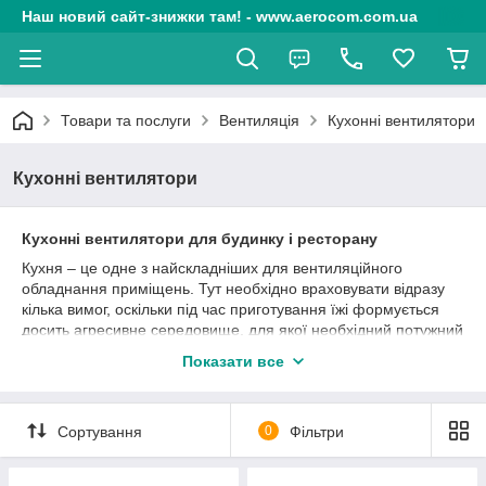
Наш новий сайт-знижки там! - www.aerocom.com.ua
Товари та послуги
Вентиляція
Кухонні вентилятори
Кухонні вентилятори
Кухонні вентилятори для будинку і ресторану
Кухня – це одне з найскладніших для вентиляційного
обладнання приміщень. Тут необхідно враховувати відразу
кілька вимог, оскільки під час приготування їжі формується
досить агресивне середовище, для якої необхідний потужний
кухонний витяжний вентилятор
.
Показати все
· Підвищена вологість: в кухні при приготуванні їжі
формується велика концентрація водяних парів, які
необхідно виводити за допомогою вентиляційних приладів.
Сортування
0
Фільтри
· Висока температура на кухонному просторі – скоріше
норма, ніж виняток. Нагрівання від плит і печей, робота