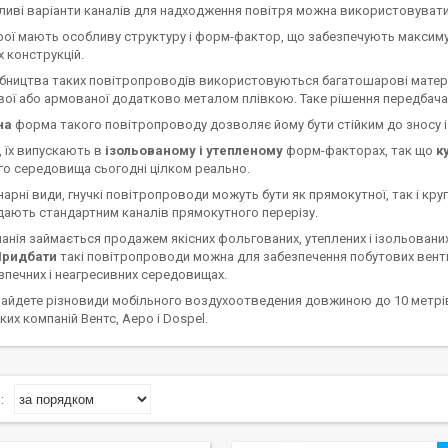
ухливі варіанти каналів для надходження повітря можна використовуват
рої мають особливу структуру і форм-фактор, що забезпечують максимум
 конструкцій.
обництва таких повітропроводів використовуються багатошарові матері
ої або армованої додатково металом плівкою. Таке рішення передбачає
на
форма такого повітропроводу дозволяє йому бути стійким до зносу і
о, їх випускають в
ізольованому і утепленому
форм-факторах, так що
к
го середовища сьогодні цілком реально.
онарні види, гнучкі повітропроводи можуть бути як прямокутної, так і кру
ідають стандартним каналів прямокутного перерізу.
нія займається продажем якісних фольгованих, утеплених і ізольованих
Придбати
такі повітропроводи можна для забезпечення побутових венти
печних і неагресивних середовищах.
знайдете різновиди мобільного воздухоотведения довжиною до 10 метр
их компаній Вентс, Аеро і Dospel.