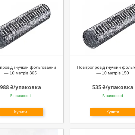
провід гнучкий фольгований
Повітропровід гнучкий фоль
— 10 метрів 305
— 10 метрів 150
988 ₴/упаковка
535 ₴/упаковка
В наявності
В наявності
Купити
Купити