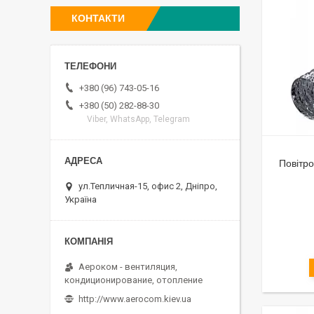
КОНТАКТИ
+380 (96) 743-05-16
+380 (50) 282-88-30
Viber, WhatsApp, Telegram
Повітро
ул.Тепличная-15, офис 2, Дніпро,
Україна
Аероком - вентиляция,
кондиционирование, отопление
http://www.aerocom.kiev.ua