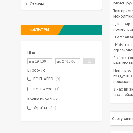
гнучкі і р
Отзывы
Такі прист
монолітних
· Для вир
поліестров
ФІЛЬТРИ
·
Гофрова
· Крім тог
агресивно
Ціна
Як і стаці
не відпов
Виробник
Наша компа
градусів.
ВЕНТ-АЕРО
9
пожежобез
Вент-Аеро
1
У нас ви 
європейськ
Країна виробник
Україна
24