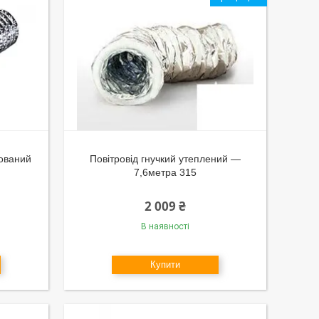
гований
Повітровід гнучкий утеплений —
7,6метра 315
2 009 ₴
В наявності
Купити