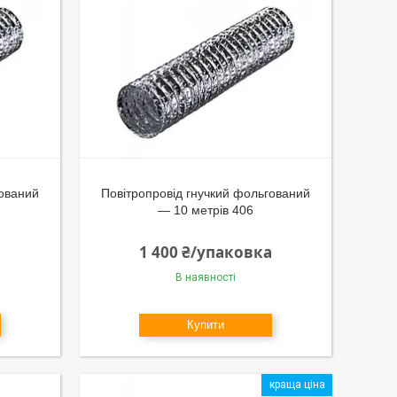
гований
Повітропровід гнучкий фольгований
— 10 метрів 406
1 400 ₴/упаковка
В наявності
Купити
краща ціна