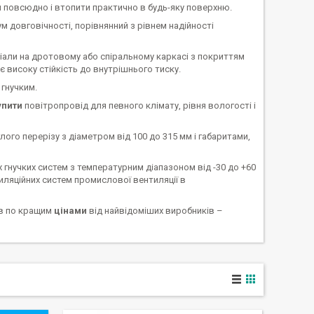
и повсюдно і втопити практично в будь-яку поверхню.
 довговічності, порівнянний з рівнем надійності
али на дротовому або спіральному каркасі з покриттям
 високу стійкість до внутрішнього тиску.
 гнучким.
упити
повітропровід для певного клімату, рівня вологості і
глого перерізу з діаметром від 100 до 315 мм і габаритами,
 гнучких систем з температурним діапазоном від -30 до +60
ляційних систем промислової вентиляції в
ів по кращим
цінами
від найвідоміших виробників –