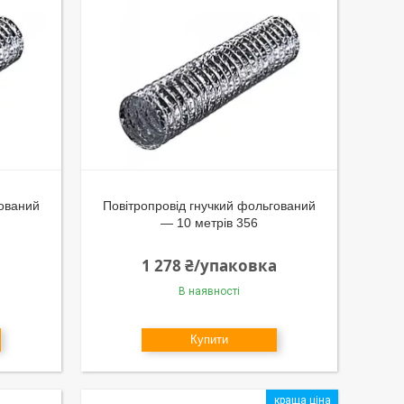
гований
Повітропровід гнучкий фольгований
— 10 метрів 356
1 278 ₴/упаковка
В наявності
Купити
краща ціна