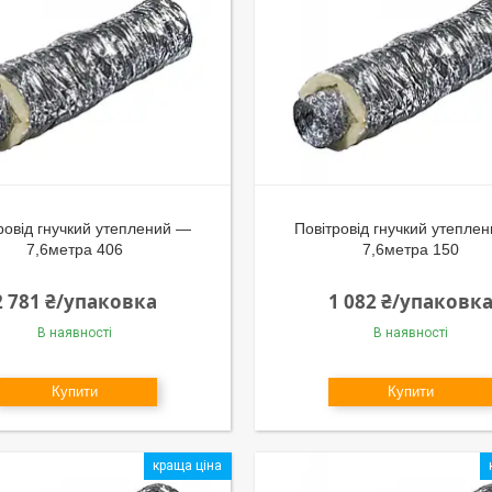
ровід гнучкий утеплений —
Повітровід гнучкий утепле
7,6метра 406
7,6метра 150
2 781 ₴/упаковка
1 082 ₴/упаковк
В наявності
В наявності
Купити
Купити
краща ціна