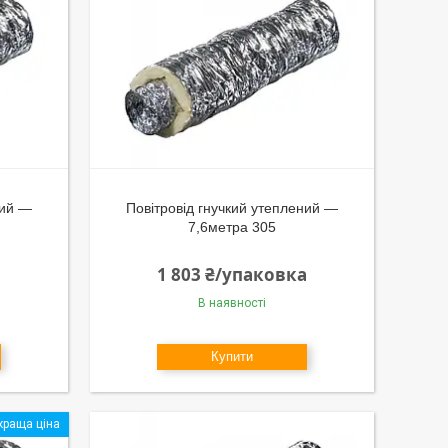
ний —
Повітровід гнучкий утеплений —
7,6метра 305
а
1 803 ₴/упаковка
В наявності
Купити
краща ціна