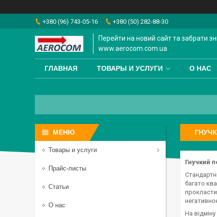
+380 (96) 743-05-16
+380 (50) 282-88-30
Перейти на новий сайт та забрати зн
www.aerocom.com.ua
ГЛАВНАЯ
ТОВАРЫ И УСЛУГИ
О НАС
ГНУЧК
Товары и услуги
Гнучкий п
Прайс-листы
Стандартні
багато ква
Статьи
прокласти 
негативною
О нас
На відміну