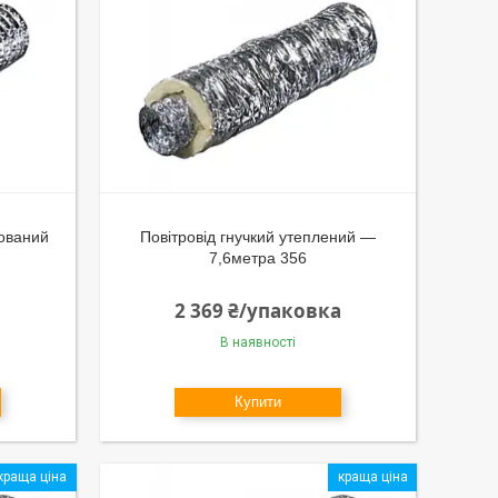
гований
Повітровід гнучкий утеплений —
7,6метра 356
а
2 369 ₴/упаковка
В наявності
Купити
краща ціна
краща ціна