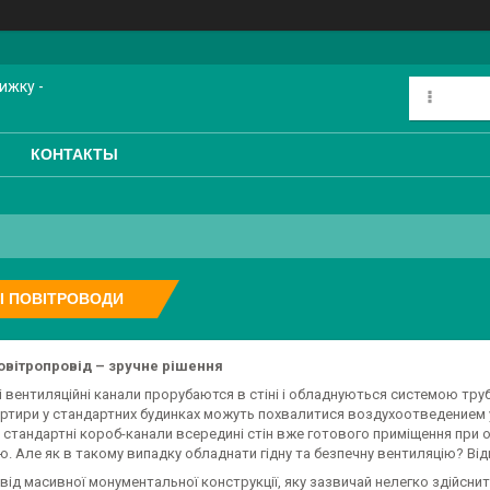
ижку -
КОНТАКТЫ
І ПОВІТРОВОДИ
овітропровід – зручне рішення
 вентиляційні канали прорубаются в стіні і обладнуються системою тру
ртири у стандартних будинках можуть похвалитися воздухоотведением у 
стандартні короб-канали всередині стін вже готового приміщення при об
. Але як в такому випадку обладнати гідну та безпечну вентиляцію? Ві
 від масивної монументальної конструкції, яку зазвичай нелегко здійсни