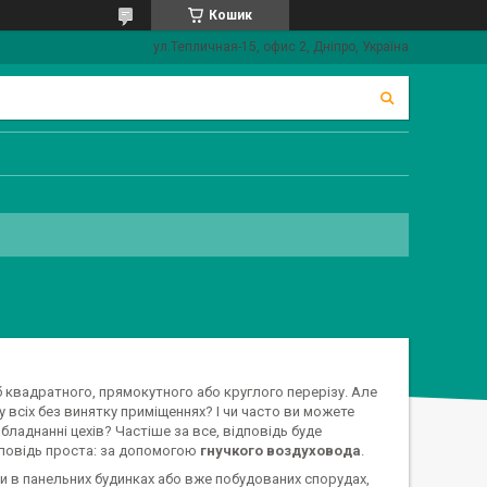
Кошик
ул.Тепличная-15, офис 2, Дніпро, Україна
б квадратного, прямокутного або круглого перерізу. Але
всіх без винятку приміщеннях? І чи часто ви можете
ладнанні цехів? Частіше за все, відповідь буде
дповідь проста: за допомогою
гнучкого воздуховода
.
ти в панельних будинках або вже побудованих спорудах,