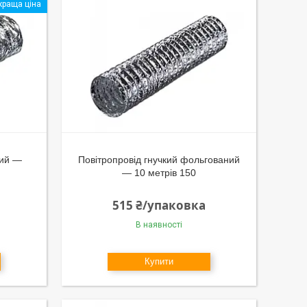
краща ціна
ний —
Повітропровід гнучкий фольгований
— 10 метрів 150
515 ₴/упаковка
В наявності
Купити