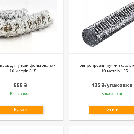
провід гнучкий фольгований
Повітропровід гнучкий фоль
— 10 метрів 315
— 10 метрів 125
999 ₴
435 ₴/упаковка
В наявності
В наявності
Купити
Купити