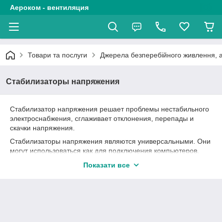
Аероком - вентиляция
Товари та послуги
Джерела безперебійного живлення, 
Стабилизаторы напряжения
Стабилизатор напряжения решает проблемы нестабильного
электроснабжения, сглаживает отклонения, перепады и
скачки напряжения.
Стабилизаторы напряжения являются универсальными. Они
могут использоваться как для подключения компьютеров,
оргтехники, торгового оборудования, аппаратуры связи,
Показати все
бытовой техники так и для стабилизации напряжения в
электросетях дачных домов, городских квартир и офисов,
систем освещения производственных цехов и т. п.
Стабилизатор напряжения решает проблемы нестабильного
электроснабжения, сглаживает отклонения, перепады и
скачки напряжения.