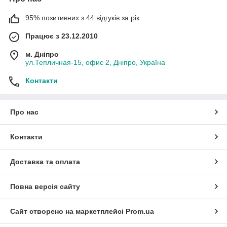
перепады и скачки напряжения.
Стабилизаторы напряжения
RUCELF
®
являются
95% позитивних з 44 відгуків за рік
универсальными. Они могут использоваться как для
Працює з 23.12.2010
подключения компьютеров, оргтехники, торгового
оборудования, аппаратуры связи, бытовой техники так и для
м. Дніпро
стабилизации напряжения в электросетях дачных домов,
ул.Тепличная-15, офис 2, Дніпро, Україна
городских квартир и офисов, систем освещения
производственных цехов и т. п.
Контакти
― See more at:
http://kodis.dp.ua/catalog#sthash.v3zEASNK.dpuf
Про нас
Контакти
Доставка та оплата
Повна версія сайту
Сайт створено на маркетплейсі
Prom.ua