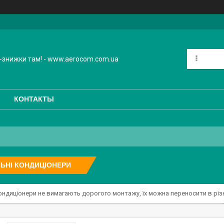
-знижки там! - www.aerocom.com.ua
КОНТАКТЫ
ЬНІ КОНДИЦІОНЕРИ
ондиціонери не вимагають дорогого монтажу, їх можна переносити в різ